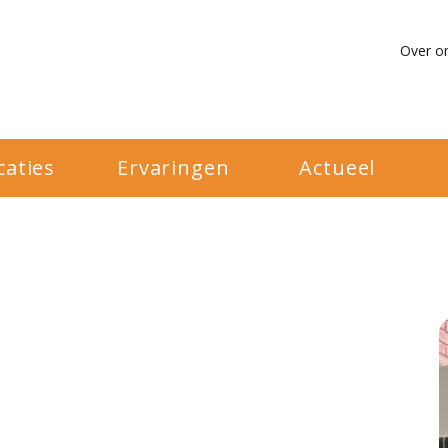
Over o
caties
Ervaringen
Actueel