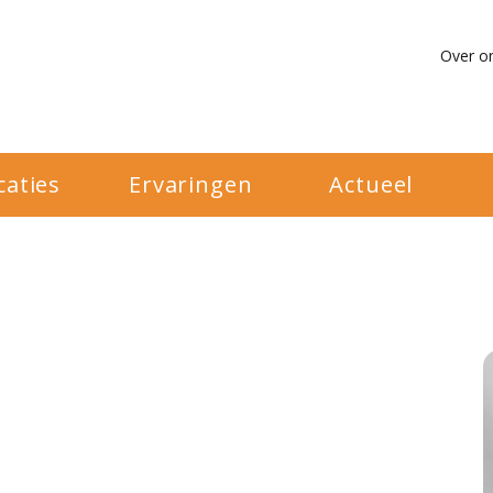
Over o
caties
Ervaringen
Actueel