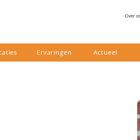
Over o
caties
Ervaringen
Actueel