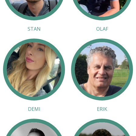
STAN
OLAF
DEMI
ERIK